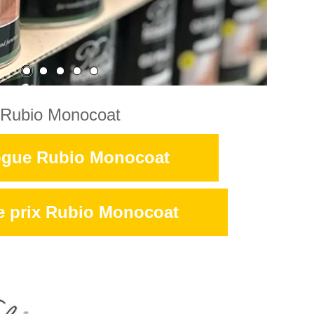
Rubio Monocoat
ogue Rubio Monocoat
de prix Rubio Monocoat