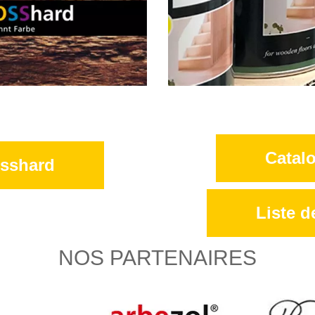
Catal
osshard
Liste 
NOS PARTENAIRES